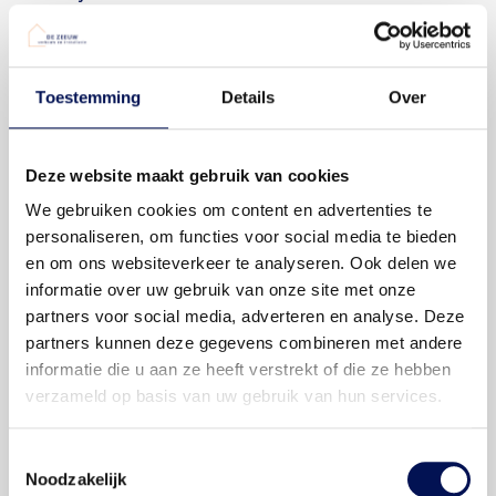
explosies leiden, wat ten alle tijden voorkomen moet worden.
De Zeeuw bezit alle nodige kennis om gasleidingen op een
correcte wijze te installeren.
Toestemming
Details
Over
Wilt u gasleidingen laten aanleggen of omleggen voor
bijvoorbeeld een gashaard, cv-ketel of gasfornuis? Neem dan
contact
op met één van onze gasleiding-monteurs. Zij staan
u graag te woord en komen graag langs om de gasleidingen
Deze website maakt gebruik van cookies
te inspecteren en u eventueel te voorzien van advies!
We gebruiken cookies om content en advertenties te
personaliseren, om functies voor social media te bieden
Riolering
en om ons websiteverkeer te analyseren. Ook delen we
informatie over uw gebruik van onze site met onze
Bent u voor uw rioleringsproblemen op zoek naar en ervaren
partners voor social media, adverteren en analyse. Deze
partij die dit voor u kan oplossen? De Zeeuw biedt u
partners kunnen deze gegevens combineren met andere
verschillende oplossingen met betrekking tot onderhoud en
informatie die u aan ze heeft verstrekt of die ze hebben
reparatie van de riolering. Is uw toilet verstopt of loopt het
verzameld op basis van uw gebruik van hun services.
water in uw bad niet goed weg? De Zeeuw helpt u graag
verder!
Toestemmingsselectie
Noodzakelijk
Offerte aanvragen