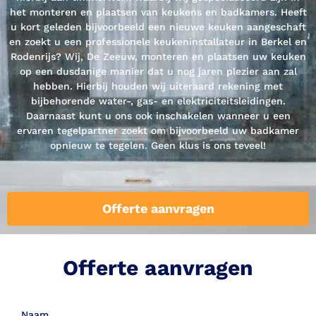
het monteren en plaatsen van keukens en badkamers. Heeft
u kort geleden bijvoorbeeld een nieuwe keuken aangeschaft
en zoekt u een professionele keukeninstallateur in Berkel en
Rodenrijs? Wij, De Zeeuw, monteren en plaatsen uw keuken
op een dusdanige manier dat u nog jaren plezier aan zal
hebben. Hierbij houden wij uiteraard rekening met
bijbehorende water-, gas- en elektriciteitsleidingen.
Daarnaast kunt u ons ook inschakelen wanneer u een
ervaren tegelpartner zoekt om bijvoorbeeld uw badkamer
opnieuw te tegelen. Geen klus is ons teveel!
Offerte aanvragen
Offerte aanvragen
Naam