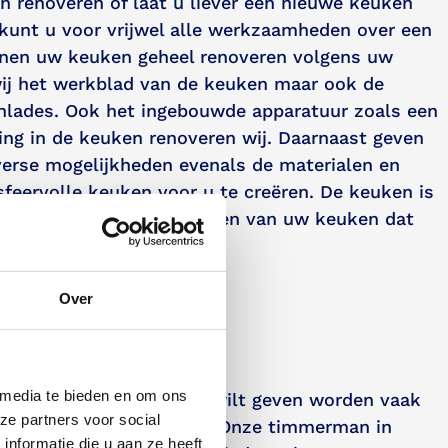
n renoveren of laat u liever een nieuwe keuken
kunt u voor vrijwel alle werkzaamheden over een
nnen uw keuken geheel renoveren volgens uw
ij het werkblad van de keuken maar ook de
lades. Ook het ingebouwde apparatuur zoals een
ting in de keuken renoveren wij. Daarnaast geven
iverse mogelijkheden evenals de materialen en
sfeervolle keuken voor u te creëren. De keuken is
 woning. Zo kunt u genieten van uw keuken dat
wensen valt.
Over
zijnen
 media te bieden en om ons
grote onderhoudsbeurt wilt geven worden vaak
ze partners voor social
vervangen of gerepareerd. Onze timmerman in
nformatie die u aan ze heeft