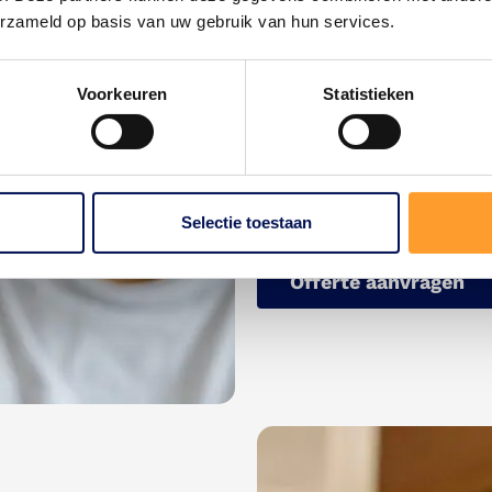
Berkel en Rodenrijs heef
erzameld op basis van uw gebruik van hun services.
of repareren van deuren
u te adviseren over de 
gevallen is klein onder
Voorkeuren
Statistieken
kozijnen op te knappen.
deuren en kozijnen wilt 
kunnen als Timmerman in
het gebied van renovati
Selectie toestaan
Offerte aanvragen