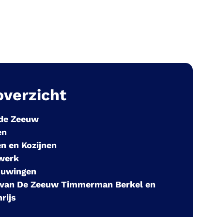
overzicht
 de Zeeuw
en
n en Kozijnen
werk
ouwingen
 van De Zeeuw Timmerman
Berkel en
rijs