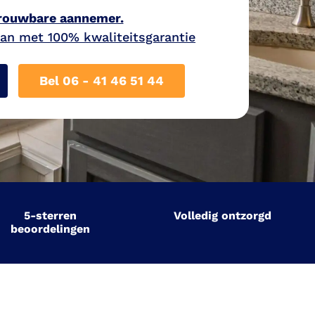
trouwbare aannemer.
 aan met 100% kwaliteitsgarantie
Bel 06 - 41 46 51 44
5-sterren
Volledig ontzorgd
beoordelingen