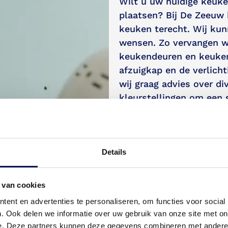
Wilt u uw huidige keuke
plaatsen? Bij De Zeeuw 
keuken terecht. Wij ku
wensen. Zo vervangen w
keukendeuren en keuken
afzuigkap en de verlich
wij graag advies over d
kleurstellingen om een 
een speciale plek in uw
geheel in uw smaak en 
Details
Deuren en ko
 van cookies
ent en advertenties te personaliseren, om functies voor social
Wanneer u uw pand een 
. Ook delen we informatie over uw gebruik van onze site met on
de deuren en kozijnen 
e. Deze partners kunnen deze gegevens combineren met andere i