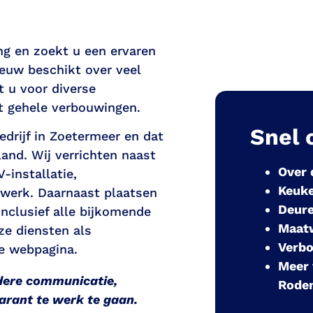
g en zoekt u een ervaren
eeuw
beschikt over veel
 u voor diverse
t gehele verbouwingen.
Snel 
edrijf in Zoetermeer en dat
and. Wij verrichten naast
Over
-installatie,
Keuk
werk. Daarnaast plaatsen
Deure
nclusief alle bijkomende
Maat
ze diensten als
Verb
e webpagina.
Meer
dere communicatie,
Roden
parant te werk te gaan.