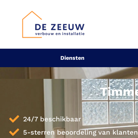
Diensten
Timme
24/7 beschikbaar
5-sterren beoordeling van klanten