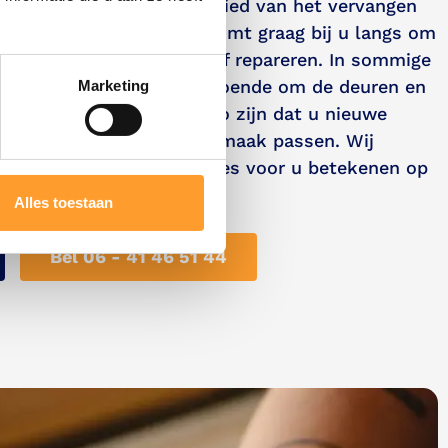
t veel ervaring op het gebied van het vervangen
 en kozijnen. De Zeeuw komt graag bij u langs om
beste aanpak: vervangen of repareren. In sommige
houd en schilderwerk voldoende om de deuren en
Marketing
 Het kan natuurlijk ook zo zijn dat u nieuwe
plaatsen die beter bij u smaak passen. Wij
 Berkel en Rodenrijs alles voor u betekenen op
e en verbouwing.
Alles toestaan
Bel 06 - 41 46 51 44